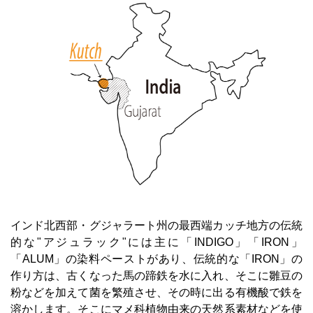
インド北西部・グジャラート州の最西端カッチ地方の伝統
的な"アジュラック"には主に「INDIGO」「IRON」
「ALUM」の染料ペーストがあり、伝統的な「IRON」の
作り方は、古くなった馬の蹄鉄を水に入れ、そこに雛豆の
粉などを加えて菌を繁殖させ、その時に出る有機酸で鉄を
溶かします。そこにマメ科植物由来の天然系素材などを使