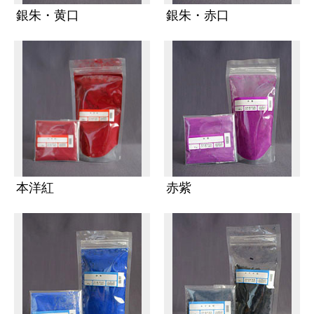
銀朱・黄口
銀朱・赤口
本洋紅
赤紫