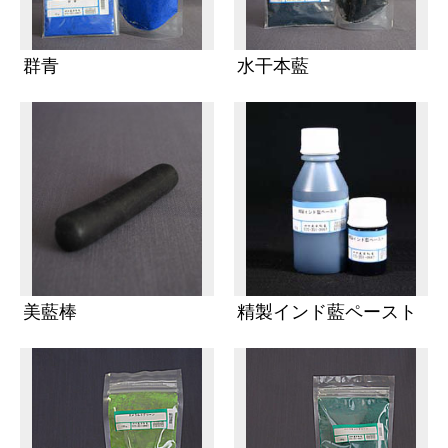
群青
水干本藍
美藍棒
精製インド藍ペースト