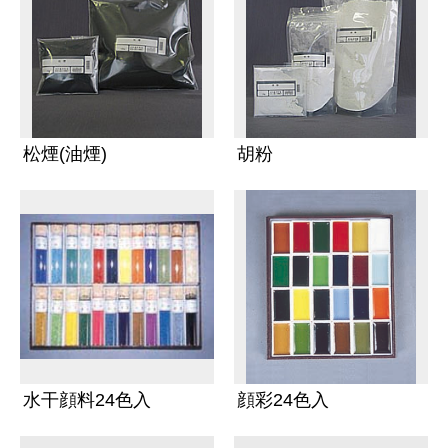
松煙(油煙)
胡粉
水干顔料24色入
顔彩24色入