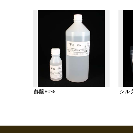
酢酸80%
シル