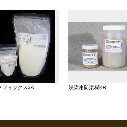
クフィックス3A
浸染用防染糊KR