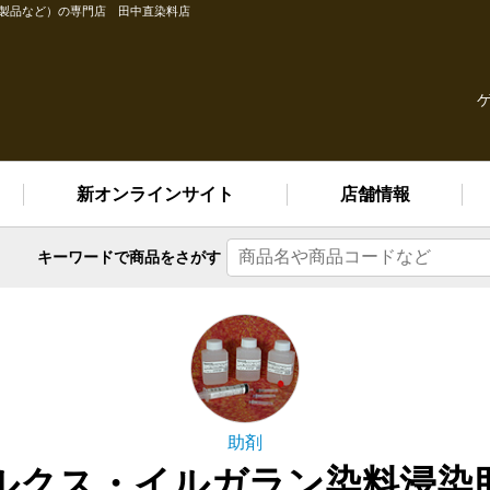
縫製品など）の専門店 田中直染料店
新オンラインサイト
店舗情報
キーワードで
商品をさがす
助剤
ルクス・イルガラン染料浸染