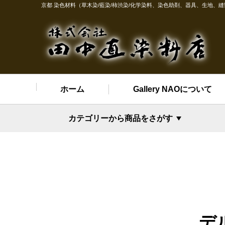
京都 染色材料（草木染/藍染/柿渋染/化学染料、染色助剤、器具、生地、
ホーム
Gallery NAOについて
カテゴリーから商品をさがす
デ