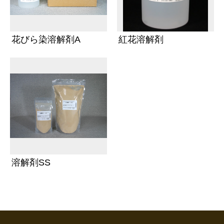
花びら染溶解剤A
紅花溶解剤
溶解剤SS