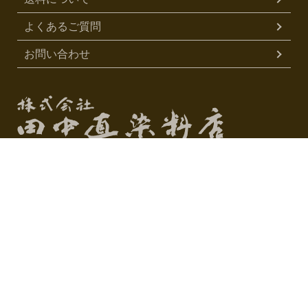
よくあるご質問
お問い合わせ
株式会社 田中直染料店
〒600-8427
京都市下京区松原通烏丸西入玉津島町312
075-351-0667
TEL
0120-704116
FAX
（075-351-4488）
営業時間 10:00～17:00
定休日 日曜・祝祭日