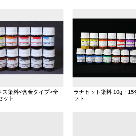
クス染料<含金タイプ>全
ラナセット染料 10g・15
セット
ット