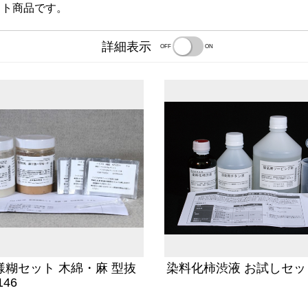
ット商品です。
詳細表示
OFF
ON
様糊セット 木綿・麻 型抜
染料化柿渋液 お試しセッ
146