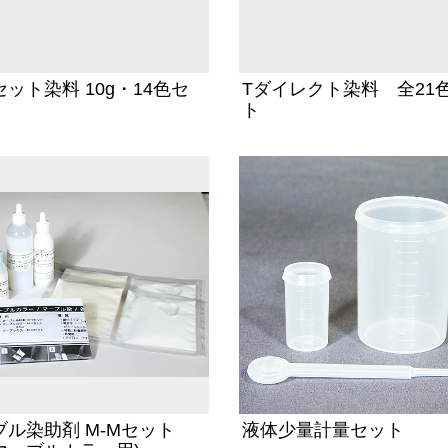
ット染料 10g・14色セ
Tダイレクト染料 全21
ト
ブル染助剤 M-Mセット
液体少量計量セット