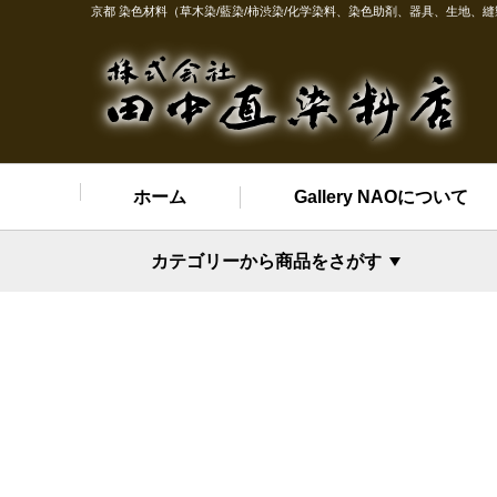
京都 染色材料（草木染/藍染/柿渋染/化学染料、染色助剤、器具、生地、
ホーム
Gallery NAOについて
カテゴリーから商品をさがす