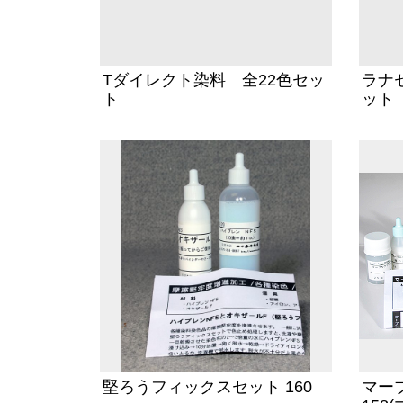
Tダイレクト染料 全22色セッ
ラナセ
ト
ット
堅ろうフィックスセット 160
マー