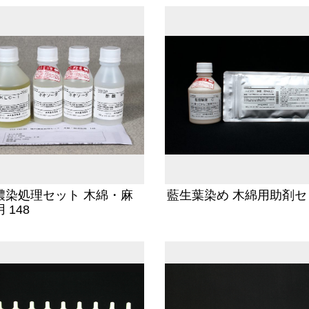
濃染処理セット 木綿・麻
藍生葉染め 木綿用助剤セ
 148