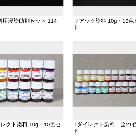
料用浸染助剤セット 114
リアック染料 10g・10色
ト
レクト染料 10g・10色セ
Tダイレクト染料 全21
ト