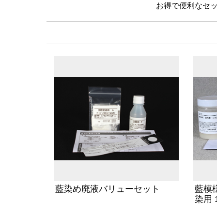
お得で便利なセ
藍染め廃液バリューセット
藍模
染用 