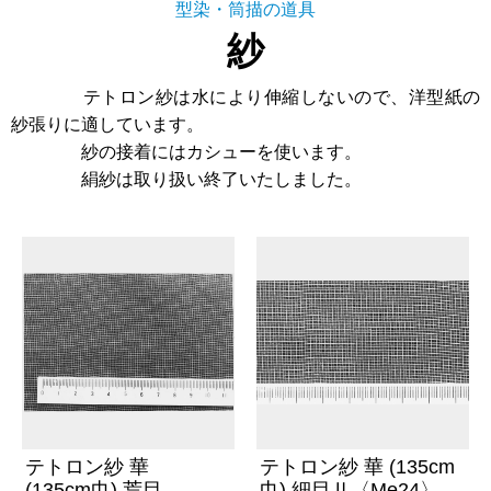
型染・筒描の道具
紗
テトロン紗は水により伸縮しないので、洋型紙の
紗張りに適しています。
紗の接着にはカシューを使います。
絹紗は取り扱い終了いたしました。
テトロン紗 華
テトロン紗 華 (135cm
(135cm巾) 荒目
巾) 細目Ⅱ〈Me24〉