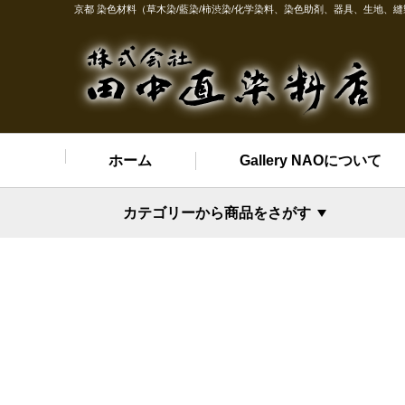
京都 染色材料（草木染/藍染/柿渋染/化学染料、染色助剤、器具、生地、
ホーム
Gallery NAOについて
カテゴリーから商品をさがす