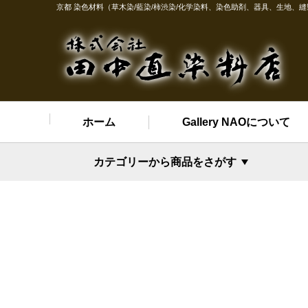
京都 染色材料（草木染/藍染/柿渋染/化学染料、染色助剤、器具、生地、
ホーム
Gallery NAOについて
カテゴリーから商品をさがす