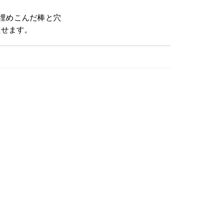
埋めこんだ棒と穴
たせます。