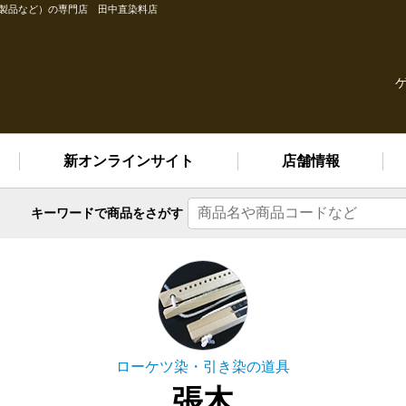
縫製品など）の専門店 田中直染料店
新オンラインサイト
店舗情報
キーワードで
商品をさがす
ローケツ染・引き染の道具
張木