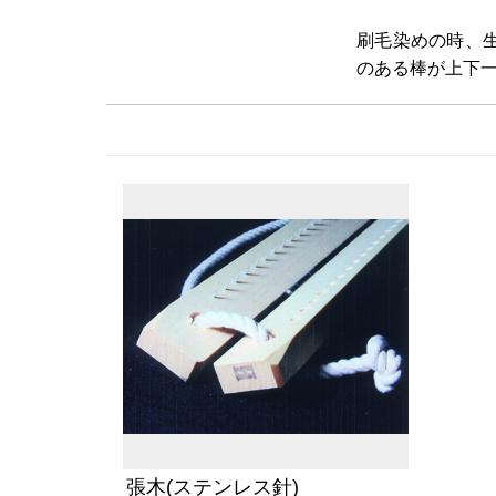
刷毛染めの時、
のある棒が上下
張木(ステンレス針)