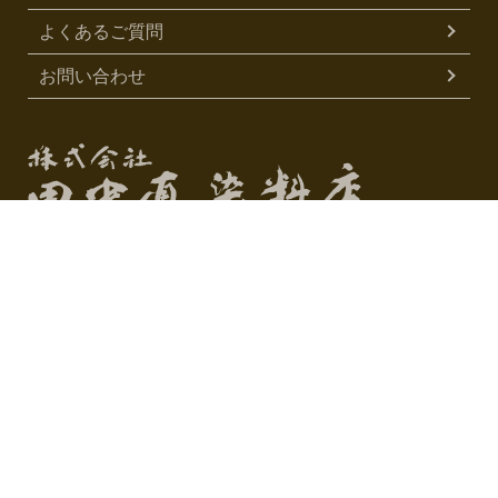
よくあるご質問
お問い合わせ
株式会社 田中直染料店
〒600-8427
京都市下京区松原通烏丸西入玉津島町312
075-351-0667
TEL
0120-704116
FAX
（075-351-4488）
営業時間 10:00～17:00
定休日 日曜・祝祭日