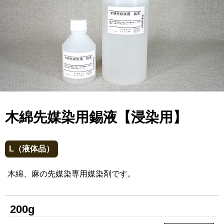
木綿先媒染用錫液【浸染用】
L（液体品）
木綿、麻の先媒染専用媒染剤です。
200g