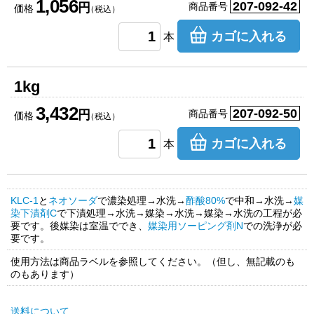
1,056
207-092-42
円
商品番号
価格
（税込）
カゴに入れる
本
1kg
3,432
207-092-50
円
商品番号
価格
（税込）
カゴに入れる
本
KLC-1
と
ネオソーダ
で濃染処理→水洗→
酢酸80%
で中和→水洗→
媒
染下漬剤C
で下漬処理→水洗→媒染→水洗→媒染→水洗の工程が必
要です。後媒染は室温ででき、
媒染用ソーピング剤N
での洗浄が必
要です。
使用方法は商品ラベルを参照してください。（但し、無記載のも
のもあります）
送料について