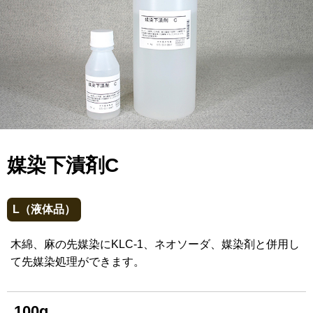
媒染下漬剤C
L（液体品）
木綿、麻の先媒染にKLC-1、ネオソーダ、媒染剤と併用し
て先媒染処理ができます。
100g