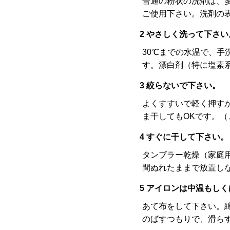
普通の粉状の洗剤は、
ご使用下さい。洗剤の
2 やさしく洗って下さい
30℃までの水温で、
す。漂白剤（特に塩素
3 絞らないで下さい。
よくすすいで軽く押す
ま干してもOKです。
4 すぐに干して下さい。
タンブラー乾燥（家庭
間ぬれたままで放置し
5 アイロンは中温もし
あて布をして下さい。
のばすつもりで、滑ら