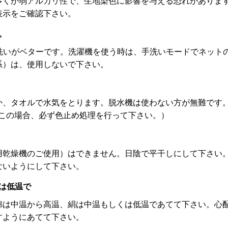
多くが弱アルカリ性で、生地染色に影響を与える恐れがありま
表示をご確認下さい。
。
手洗いがベターです。洗濯機を使う時は、手洗いモードでネット
系）は、使用しないで下さい。
か、タオルで水気をとります。脱水機は使わない方が無難です
（この場合、必ず色止め処理を行って下さい。）
用乾燥機のご使用）はできません。日陰で平干しにして下さい
ないようにして下さい。
くは低温で
綿は中温から高温、絹は中温もしくは低温であてて下さい。心
すようにあてて下さい。