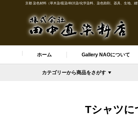
京都 染色材料（草木染/藍染/柿渋染/化学染料、染色助剤、器具、生地、
ホーム
Gallery NAOについて
カテゴリーから商品をさがす
Tシャツに