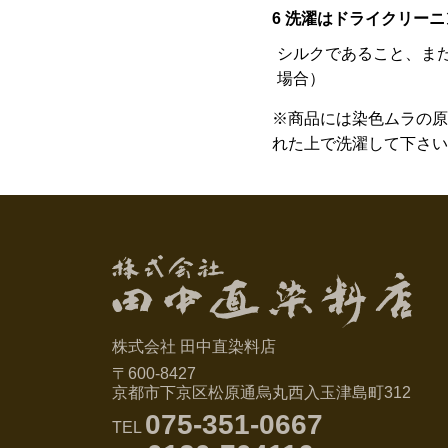
6 洗濯はドライクリー
シルクであること、ま
場合）
※商品には染色ムラの原
れた上で洗濯して下さい
株式会社 田中直染料店
〒600-8427
京都市下京区松原通烏丸西入玉津島町312
075-351-0667
TEL