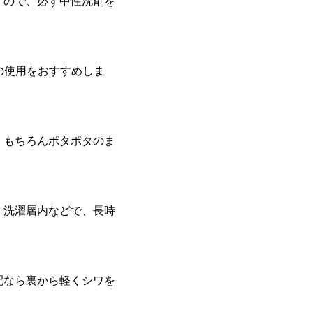
すので、必ず中性洗剤を
の使用をおすすめしま
。もちろんポタポタのま
。洗濯層内などで、長時
配なら裏から軽くシワを