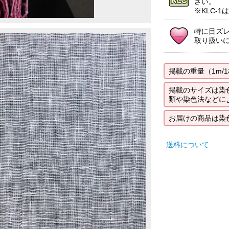
さい。
※KLC-
特に目ズ
取り扱い
掲載の重量（1m/
掲載のサイズは染
類や染色法などに
お届けの商品は染
送料について