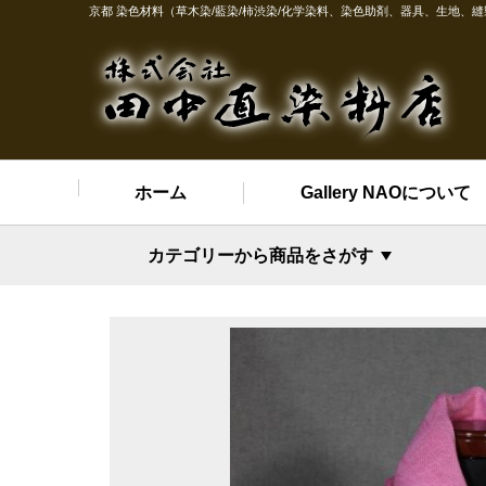
京都 染色材料（草木染/藍染/柿渋染/化学染料、染色助剤、器具、生地、
ホーム
Gallery NAOについて
カテゴリーから商品をさがす