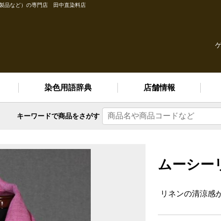
縫製品など）の専門店 田中直染料店
染色用語辞典
店舗情報
キーワードで
商品をさがす
ムーシー
リネンの清涼感