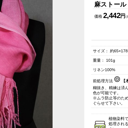
麻ストール
2,442
円
価格
（
サイズ： 約65×17
重量： 101g
リネン100%
前処理方法
【
糊抜き、精練は済ん
色が可能です。
※ムラ防止等のため
ぐらせて下さい。
植物染料で
処理され