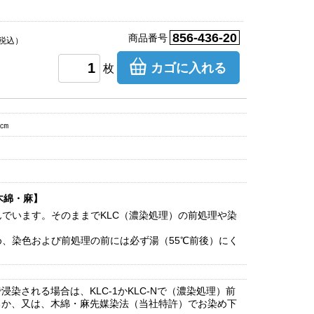
856-436-20
商品番号
税込）
カゴに入れる
枚
8㎝
木綿・麻】
でいます。そのままでKLC（濃染処理）の前処理や染
、染色および前処理の前には必ず湯（55℃前後）にく
浸染される場合は、KLC-1かKLC-Nで（濃染処理）前
るか、又は、木綿・麻先媒染法（当社特許）でお染め下