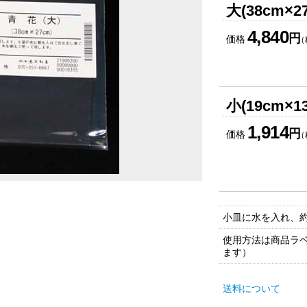
大(38cm×2
4,840
円
価格
（
小(19cm×1
1,914
円
価格
（
小皿に水を入れ、約
使用方法は商品ラ
ます）
送料について