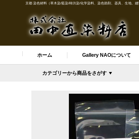
京都 染色材料（草木染/藍染/柿渋染/化学染料、染色助剤、器具、生地、
ホーム
Gallery NAOについて
カテゴリーから商品をさがす