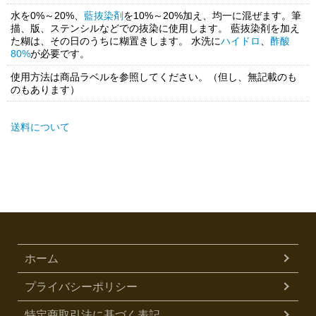
水を0%～20%、
藍抜染剤
を10%～20%加え、均一に混ぜます。筆
描、版、ステンシルなどでの抜染に使用します。 藍抜染剤を加え
た糊は、その日のうちに糊置きします。 水洗に
ハイドロ
、
酢酸
80%
が必要です。
使用方法は商品ラベルを参照してください。（但し、無記載のも
のもあります）
送料について
ホーム
プライバシーポリシー
特定商取引法に基づく表記