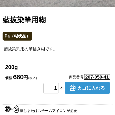
藍抜染筆用糊
Pa（糊状品）
藍抜染剤用の筆描き糊です。
200g
660
207-050-41
円
商品番号
価格
（税込）
カゴに入れる
本
蒸しまたはスチームアイロンが必要